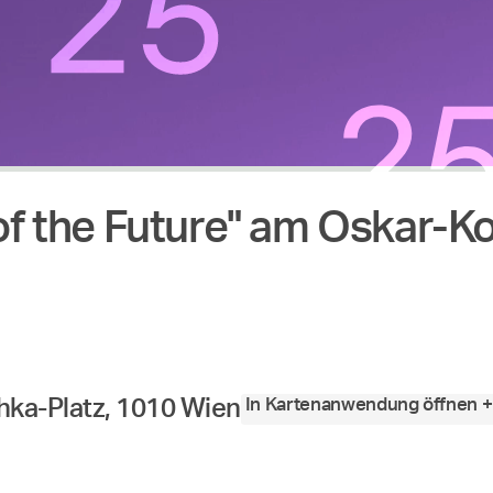
f the Future" am Oskar-K
von
bis
In Kartenanwendung öffnen +
ka-Platz, 1010 Wien