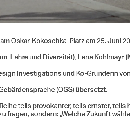
am Oskar-Kokoschka-Platz am 25. Juni 202
dium, Lehre und Diversität), Lena Kohlmay
esign Investigations und Ko-Gründerin von
n Gebärdensprache (ÖGS) übersetzt.
ihe teils provokanter, teils ernster, teils 
 zu fragen, sondern: „Welche Zukunft wähl