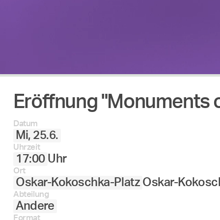
Eröffnung "Monuments o
Datum
Mi, 25.6.
Uhrzeit
17:00
Uhr
Ort
Oskar-Kokoschka-Platz
Oskar-Kokosch
Abteilung
Andere
Format