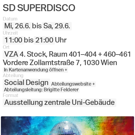
SD SUPERDISCO
Datum
Mi, 26.6.
bis
Sa, 29.6.
Uhrzeit
11:00
bis
21:00
Uhr
Ort
VZA
4. Stock, Raum 401–404 + 460–461
Vordere Zollamtstraße 7, 1030 Wien
In Kartenanwendung öffnen +
Abteilung
Social Design
Abteilungswebsite +
Abteilungsleitung: Brigitte Felderer
Format
Ausstellung zentrale Uni-Gebäude