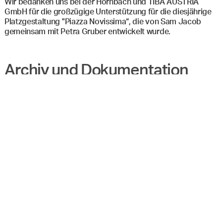
Wir bedanken uns bei der Hornbach und TIBA AUSTRIA
GmbH für die großzügige Unterstützung für die diesjährige
Platzgestaltung "Piazza Novissima“, die von Sam Jacob
gemeinsam mit Petra Gruber entwickelt wurde.
Menü
Suche & Filter
Archiv und Dokumentation
Archiv Angewandte Festival 2023
Foto- und Videodokumentation 2023
Archiv Angewandte Festival 2022
Foto- und Videodokumentation 2022
Archiv Angewandte Festival 2021
Foto- und Videodokumentation 2021
Archiv Angewandte Festival 2020
Foto- und Videodokumentation 2020
Angewandte Festival 2024