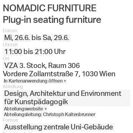
NOMADIC FURNITURE
Plug-in seating furniture
Datum
Mi, 26.6.
bis
Sa, 29.6.
Uhrzeit
11:00
bis
21:00
Uhr
Ort
VZA
3. Stock, Raum 306
Vordere Zollamtstraße 7, 1030 Wien
In Kartenanwendung öffnen +
Abteilung
Design, Architektur und Environment
für Kunstpädagogik
Abteilungswebsite +
Abteilungsleitung: Christoph Kaltenbrunner
Format
Ausstellung zentrale Uni-Gebäude