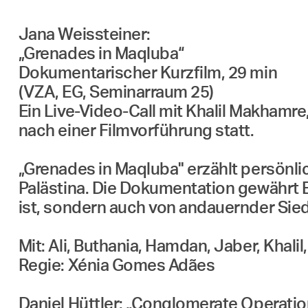
Jana Weissteiner:
„Grenades in Maqluba“
Dokumentarischer Kurzfilm, 29 min
(VZA, EG, Seminarraum 25)
Ein Live-Video-Call mit Khalil Makhamre
nach einer Filmvorführung statt.
„Grenades in Maqluba" erzählt persön
Palästina. Die Dokumentation gewährt Ei
ist, sondern auch von andauernder Sie
Mit: Ali, Buthania, Hamdan, Jaber, Kha
Regie: Xénia Gomes Adães
Daniel Hüttler: „Conglomerate Opera