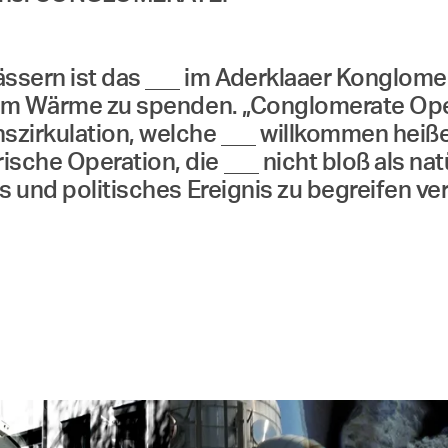
sern ist das ___ im Aderklaaer Konglomera
, um Wärme zu spenden. „Conglomerate Ope
szirkulation, welche ___ willkommen heiß
sche Operation, die ___ nicht bloß als na
s und politisches Ereignis zu begreifen v