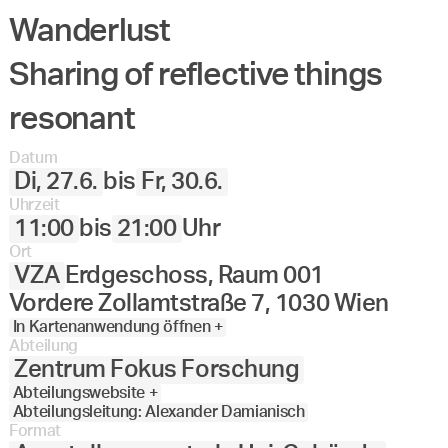
Wanderlust
Angewandte
27.
28.
29.
30.
Juni
Festival
Sharing of reflective things
2023
resonant
Datum
Di, 27.6.
bis
Fr, 30.6.
Uhrzeit
11:00
bis
21:00
Uhr
Ort
VZA
Erdgeschoss, Raum 001
Vordere Zollamtstraße 7, 1030 Wien
In Kartenanwendung öffnen +
Abteilung
Zentrum Fokus Forschung
Abteilungswebsite +
Abteilungsleitung: Alexander Damianisch
Format