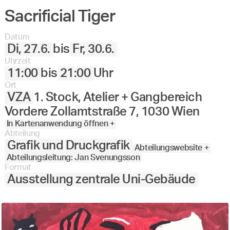
Angewandte
Sacrificial Tiger
27.
28.
29.
30.
Juni
Festival
2023
Datum
Di, 27.6.
bis
Fr, 30.6.
Uhrzeit
11:00
bis
21:00
Uhr
Ort
VZA
1. Stock, Atelier + Gangbereich
Vordere Zollamtstraße 7, 1030 Wien
In Kartenanwendung öffnen +
Abteilung
Grafik und Druckgrafik
Abteilungswebsite +
Abteilungsleitung: Jan Svenungsson
Format
Ausstellung zentrale Uni-Gebäude