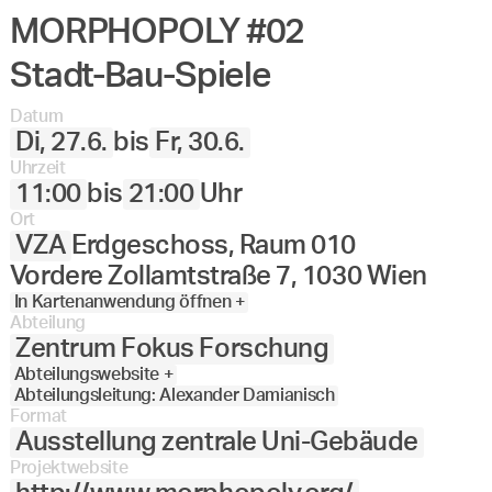
MORPHOPOLY #02
Angewandte
27.
28.
29.
30.
Juni
Festival
Stadt-Bau-Spiele
2023
Datum
Di, 27.6.
bis
Fr, 30.6.
Uhrzeit
11:00
bis
21:00
Uhr
Ort
VZA
Erdgeschoss, Raum 010
Vordere Zollamtstraße 7, 1030 Wien
In Kartenanwendung öffnen +
Abteilung
Zentrum Fokus Forschung
Abteilungswebsite +
Abteilungsleitung: Alexander Damianisch
Format
Ausstellung zentrale Uni-Gebäude
Projektwebsite