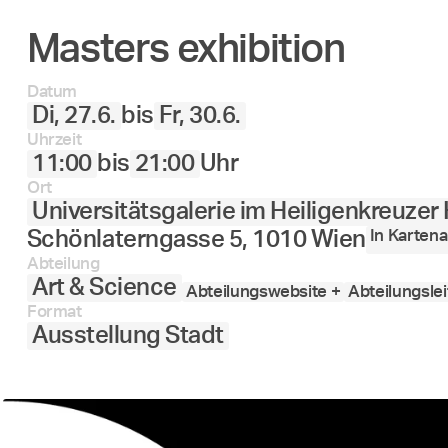
Masters exhibition
27.
28.
29.
30.
Juni
Datum
Di, 27.6.
bis
Fr, 30.6.
Uhrzeit
11:00
bis
21:00
Uhr
Ort
Universitätsgalerie im Heiligenkreuzer
In Karten
Schönlaterngasse 5, 1010 Wien
Abteilung
Art & Science
Abteilungswebsite +
Abteilungslei
Format
Ausstellung Stadt