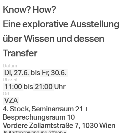
Angewandte
Know? How?
27.
28.
29.
30.
Juni
Festival
2023
Eine explorative Ausstellung
über Wissen und dessen
Transfer
Datum
Di, 27.6.
bis
Fr, 30.6.
Uhrzeit
11:00
bis
21:00
Uhr
Ort
VZA
4. Stock, Seminarraum 21 +
Besprechungsraum 10
Vordere Zollamtstraße 7, 1030 Wien
In Kartenanwendung öffnen +