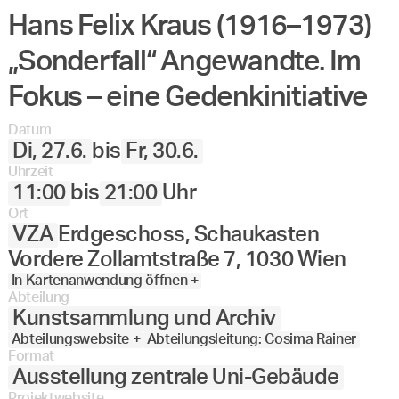
Hans Felix Kraus (1916–1973)
Angewandte
27.
28.
29.
30.
Juni
Festival
„Sonderfall“ Angewandte. Im
2023
Fokus – eine Gedenkinitiative
Datum
Di, 27.6.
bis
Fr, 30.6.
Uhrzeit
11:00
bis
21:00
Uhr
Ort
VZA
Erdgeschoss, Schaukasten
Vordere Zollamtstraße 7, 1030 Wien
In Kartenanwendung öffnen +
Abteilung
Kunstsammlung und Archiv
Abteilungswebsite +
Abteilungsleitung: Cosima Rainer
Format
Ausstellung zentrale Uni-Gebäude
Projektwebsite