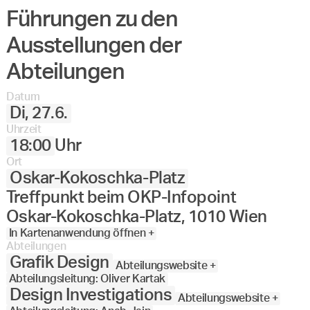
Führungen zu den
Angewandte
27.
28.
29.
30.
Juni
Festival
Ausstellungen der
2023
Abteilungen
Datum
Di, 27.6.
Uhrzeit
18:00
Uhr
Ort
Oskar-Kokoschka-Platz
Treffpunkt beim OKP-Infopoint
Oskar-Kokoschka-Platz, 1010 Wien
In Kartenanwendung öffnen +
Abteilungen
Grafik Design
Abteilungswebsite +
Abteilungsleitung: Oliver Kartak
Design Investigations
Abteilungswebsite +