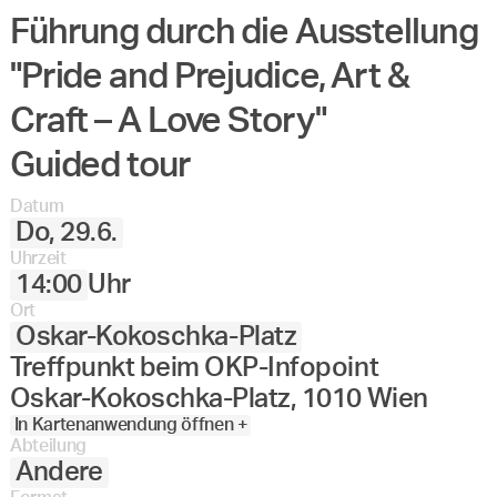
Führung durch die Ausstellung
Angewandte
27.
28.
29.
30.
Juni
Festival
"Pride and Prejudice, Art &
2023
Craft – A Love Story"
Guided tour
Datum
Do, 29.6.
Uhrzeit
14:00
Uhr
Ort
Oskar-Kokoschka-Platz
Treffpunkt beim OKP-Infopoint
Oskar-Kokoschka-Platz, 1010 Wien
In Kartenanwendung öffnen +
Abteilung
Andere