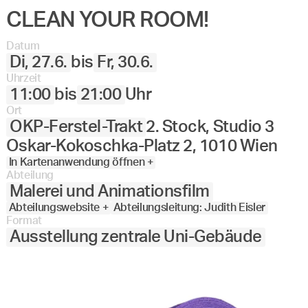
CLEAN YOUR ROOM!
Angewandte
27.
28.
29.
30.
Juni
Festival
Datum
2023
Di, 27.6.
bis
Fr, 30.6.
Uhrzeit
11:00
bis
21:00
Uhr
Ort
OKP-Ferstel-Trakt
2. Stock, Studio 3
Oskar-Kokoschka-Platz 2, 1010 Wien
In Kartenanwendung öffnen +
Abteilung
Malerei und Animationsfilm
Abteilungswebsite +
Abteilungsleitung: Judith Eisler
Format
Ausstellung zentrale Uni-Gebäude