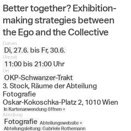
Better together? Exhibition-
Angewandte
27.
28.
29.
30.
Juni
Festival
making strategies between
2023
the Ego and the Collective
Datum
Di, 27.6.
bis
Fr, 30.6.
Uhrzeit
11:00
bis
21:00
Uhr
Ort
OKP-Schwanzer-Trakt
3. Stock, Räume der Abteilung
Fotografie
Oskar-Kokoschka-Platz 2, 1010 Wien
In Kartenanwendung öffnen +
Abteilung
Fotografie
Abteilungswebsite +
Abteilungsleitung: Gabriele Rothemann