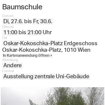
Baumschule
Angewandte
27.
28.
29.
30.
Juni
Festival
Datum
2023
Di, 27.6.
bis
Fr, 30.6.
Uhrzeit
11:00
bis
21:00
Uhr
Ort
Oskar-Kokoschka-Platz
Erdgeschoss
Oskar-Kokoschka-Platz, 1010 Wien
In Kartenanwendung öffnen +
Abteilung
Andere
Format
Ausstellung zentrale Uni-Gebäude