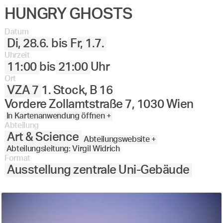
HUNGRY GHOSTS
Datum
Di, 28.6.
bis
Fr, 1.7.
Uhrzeit
11:00
bis
21:00
Uhr
Ort
VZA 7
1. Stock, B 16
Vordere Zollamtstraße 7, 1030 Wien
In Kartenanwendung öffnen +
Abteilung
Art & Science
Abteilungswebsite +
Abteilungsleitung: Virgil Widrich
Format
Ausstellung zentrale Uni-Gebäude