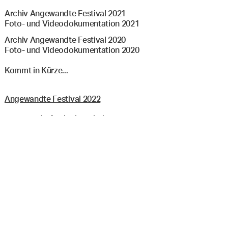
Archiv Angewandte Festival 2021
Foto- und Videodokumentation 2021
Archiv Angewandte Festival 2020
Foto- und Videodokumentation 2020
Kommt in Kürze...
Menü
Suche & Filter
Angewandte Festival 2022
angewandtefestival@uni-ak.ac.at
Newsletter
Instagram
Facebook
Impressum
Datenschutz
Ausstellungen PDF
Programm PDF