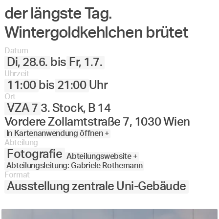
der längste Tag.
Wintergoldkehlchen brütet
Datum
Di, 28.6.
bis
Fr, 1.7.
Uhrzeit
11:00
bis
21:00
Uhr
Ort
VZA 7
3. Stock, B 14
Vordere Zollamtstraße 7, 1030 Wien
In Kartenanwendung öffnen +
Abteilung
Fotografie
Abteilungswebsite +
Abteilungsleitung: Gabriele Rothemann
Format
Ausstellung zentrale Uni-Gebäude