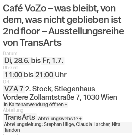
Café VoZo – was bleibt, von
dem, was nicht geblieben ist
2nd floor – Ausstellungsreihe
von TransArts
Datum
Di, 28.6.
bis
Fr, 1.7.
Uhrzeit
11:00
bis
21:00
Uhr
Ort
VZA 7
2. Stock, Stiegenhaus
Vordere Zollamtstraße 7, 1030 Wien
In Kartenanwendung öffnen +
Abteilung
TransArts
Abteilungswebsite +
Abteilungsleitung: Stephan Hilge, Claudia Larcher, Nita
Tandon