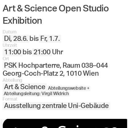
Art & Science Open Studio
Exhibition
Datum
Di, 28.6.
bis
Fr, 1.7.
Uhrzeit
11:00
bis
21:00
Uhr
Ort
PSK
Hochparterre, Raum 038–044
Georg-Coch-Platz 2, 1010 Wien
Abteilung
Art & Science
Abteilungswebsite +
Abteilungsleitung: Virgil Widrich
Format
Ausstellung zentrale Uni-Gebäude